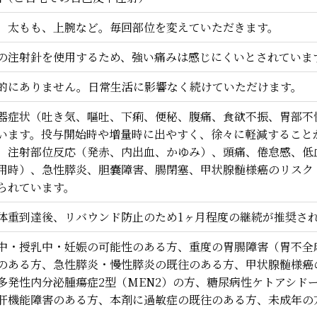
、太もも、上腕など。毎回部位を変えていただきます。
の注射針を使用するため、強い痛みは感じにくいとされていま
的にありません。日常生活に影響なく続けていただけます。
器症状（吐き気、嘔吐、下痢、便秘、腹痛、食欲不振、胃部不
います。投与開始時や増量時に出やすく、徐々に軽減すること
、注射部位反応（発赤、内出血、かゆみ）、頭痛、倦怠感、低
用時）、急性膵炎、胆嚢障害、腸閉塞、甲状腺髄様癌のリスク
られています。
体重到達後、リバウンド防止のため1ヶ月程度の継続が推奨さ
中・授乳中・妊娠の可能性のある方、重度の胃腸障害（胃不全
のある方、急性膵炎・慢性膵炎の既往のある方、甲状腺髄様癌
多発性内分泌腫瘍症2型（MEN2）の方、糖尿病性ケトアシド
肝機能障害のある方、本剤に過敏症の既往のある方、未成年の