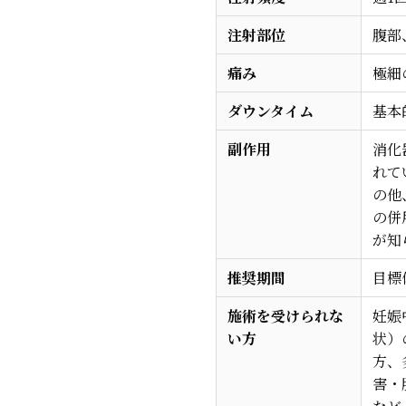
注射部位
腹部
痛み
極細
ダウンタイム
基本
副作用
消化
れて
の他
の併
が知
推奨期間
目標
施術を受けられな
妊娠
い方
状）
方、
害・