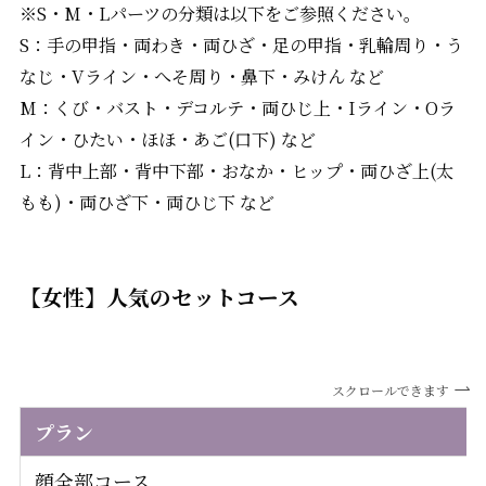
※S・M・Lパーツの分類は以下をご参照ください。
S：手の甲指・両わき・両ひざ・足の甲指・乳輪周り・う
なじ・Vライン・へそ周り・鼻下・みけん など
M：くび・バスト・デコルテ・両ひじ上・Iライン・Oラ
イン・ひたい・ほほ・あご(口下) など
L：背中上部・背中下部・おなか・ヒップ・両ひざ上(太
もも)・両ひざ下・両ひじ下 など
【女性】人気のセットコース
スクロールできます
プラン
顔全部コース