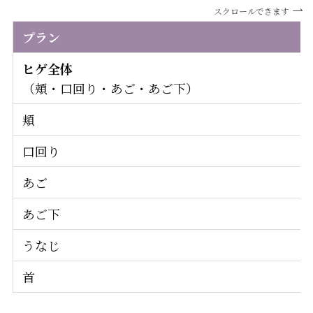
スクロールできます
プラン
ヒゲ全体
（頬・口回り・あご・あご下）
頬
口回り
あご
あご下
うなじ
首