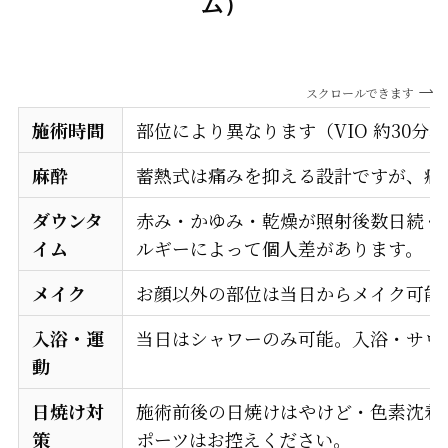
ム）
スクロールできます
施術時間
部位により異なります（VIO 約30分、
麻酔
蓄熱式は痛みを抑える設計ですが、痛
ダウンタ
赤み・かゆみ・乾燥が照射後数日続く
イム
ルギーによって個人差があります。
メイク
お顔以外の部位は当日からメイク可能
入浴・運
当日はシャワーのみ可能。入浴・サウ
動
日焼け対
施術前後の日焼けはやけど・色素沈着
策
ポーツはお控えください。